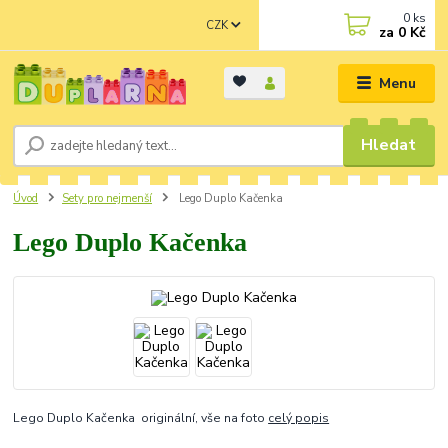
0
ks
CZK
za
0 Kč
Menu
Hledat
Úvod
Sety pro nejmenší
Lego Duplo Kačenka
Lego Duplo Kačenka
Lego Duplo Kačenka originální, vše na foto
celý popis