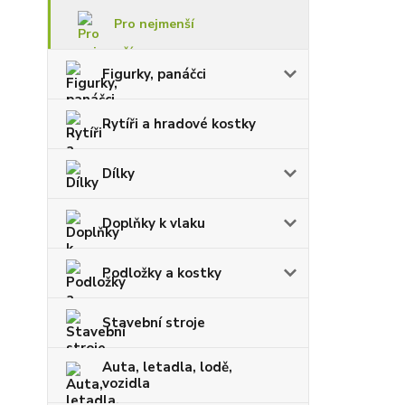
Pro nejmenší
Figurky, panáčci
Rytíři a hradové kostky
Dílky
Doplňky k vlaku
Podložky a kostky
Stavební stroje
Auta, letadla, lodě,
vozidla