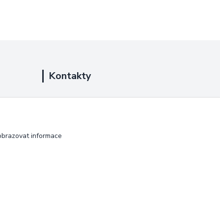
Kontakty
+420 725 889 873
(Po-Ne, 9-18 hod.)
info@duplarna.cz
obrazovat informace
Vytvořeno na
Eshop-rychle.cz