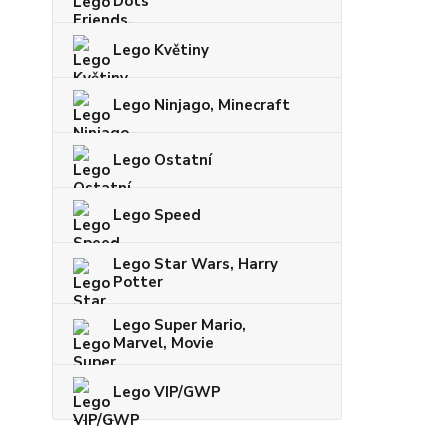
Dots
Lego Květiny
Lego Ninjago, Minecraft
Lego Ostatní
Lego Speed
Lego Star Wars, Harry
Potter
Lego Super Mario,
Marvel, Movie
Lego VIP/GWP