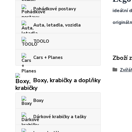
Pohádkové postavy
ideální 
origináln
Auta, letadla, vozidla
TOOLO
Zboží 
Cars + Planes
Zvířá
Boxy, krabičky a doplňky
Boxy
Dárkové krabičky a tašky