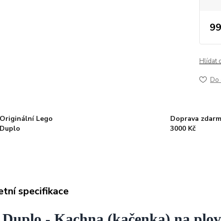
99
Hlídat 
Do 
Originální Lego
Doprava zdarm
Duplo
3000 Kč
tní specifikace
 Duplo - Kachna (kačenka) na plo