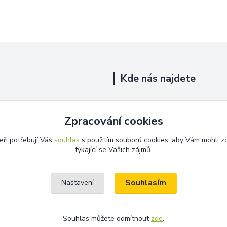
Kde nás najdete
Uhelná 719/5
Zpracování cookies
Říčany, 251 01
eři potřebují Váš
souhlas
s použitím souborů cookies, aby Vám mohli z
Na této adrese není prodejna.
týkající se Vašich zájmů.
Souhlasím
Nastavení
Souhlas můžete odmítnout
zde
.