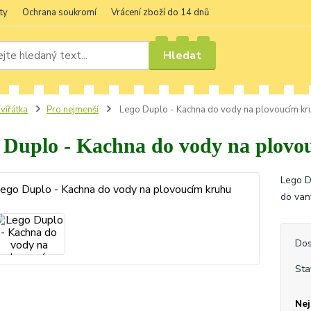
ty
Ochrana soukromí
Vrácení zboží do 14 dnů
Hledat
vířátka
Pro nejmenší
Lego Duplo - Kachna do vody na plovoucím kr
 Duplo - Kachna do vody na plovo
Lego D
do vany
Dos
Sta
Nej