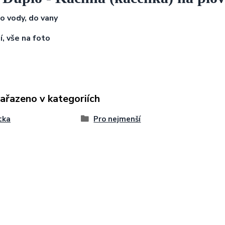
do vody, do vany
í,
vše na foto
zařazeno v kategoriích
tka
Pro nejmenší