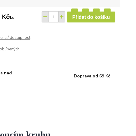
 Kč
/
ks
Přidat do košíku
cenu / dostupnost
oblíbených
a nad
Doprava od 69 Kč
voucím kruhu