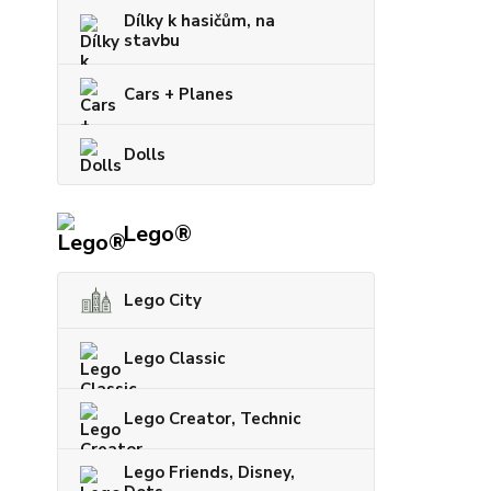
Dílky k hasičům, na
stavbu
Cars + Planes
Dolls
Lego®
Lego City
Lego Classic
Lego Creator, Technic
Lego Friends, Disney,