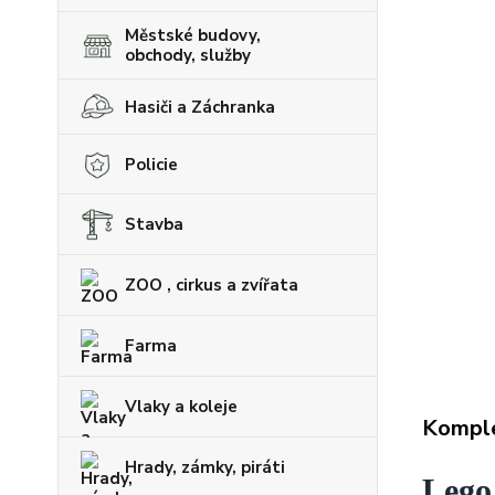
Městské budovy,
obchody, služby
Hasiči a Záchranka
Policie
Stavba
ZOO , cirkus a zvířata
Farma
Vlaky a koleje
Komple
Hrady, zámky, piráti
Lego