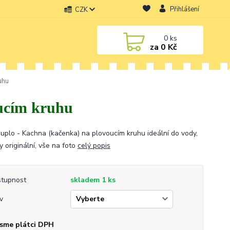
Přihlášení
CZK
0
ks
za
0 Kč
uhu
ucím kruhu
uplo - Kachna (kačenka) na plovoucím kruhu ideální do vody,
 originální, vše na foto
celý popis
tupnost
skladem 1 ks
v
sme plátci DPH