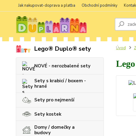
Jak nakupovat-doprava a platba
Obchodní podmínky
Kontak
Lego® Duplo® sety
Úvod
Z
Lego
NOVÉ - nerozbalené sety
Sety s krabicí / boxem -
hrané
Sety pro nejmenší
Sety kostek
Domy / domečky a
budovy