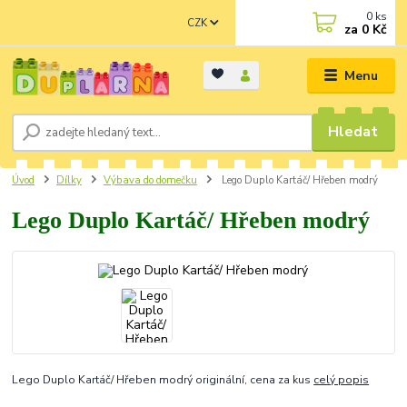
0
ks
CZK
za
0 Kč
Menu
Hledat
Úvod
Dílky
Výbava do domečku
Lego Duplo Kartáč/ Hřeben modrý
Lego Duplo Kartáč/ Hřeben modrý
Lego Duplo Kartáč/ Hřeben modrý originální, cena za kus
celý popis