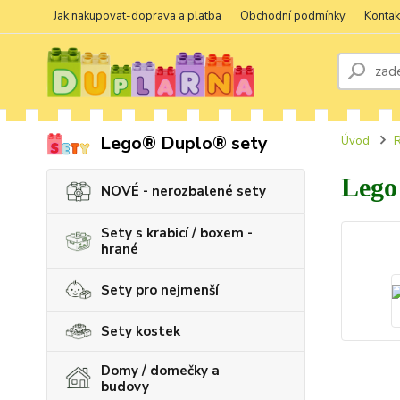
Jak nakupovat-doprava a platba
Obchodní podmínky
Kontak
Lego® Duplo® sety
Úvod
R
Lego
NOVÉ - nerozbalené sety
Sety s krabicí / boxem -
hrané
Sety pro nejmenší
Sety kostek
Domy / domečky a
budovy