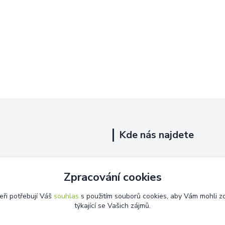
Kde nás najdete
Uhelná 719/5
Zpracování cookies
Říčany, 251 01
eři potřebují Váš
souhlas
s použitím souborů cookies, aby Vám mohli z
Na této adrese není prodejna.
týkající se Vašich zájmů.