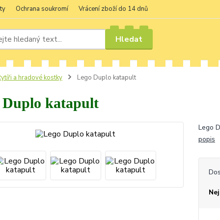
ty
Ochrana soukromí
Vrácení zboží do 14 dnů
Hledat
ytíři a hradové kostky
Lego Duplo katapult
 Duplo katapult
Lego D
popis
Dos
Nej