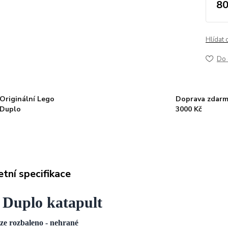
80
Hlídat 
Do 
Originální Lego
Doprava zdarm
Duplo
3000 Kč
tní specifikace
 Duplo katapult
ze rozbaleno - nehrané