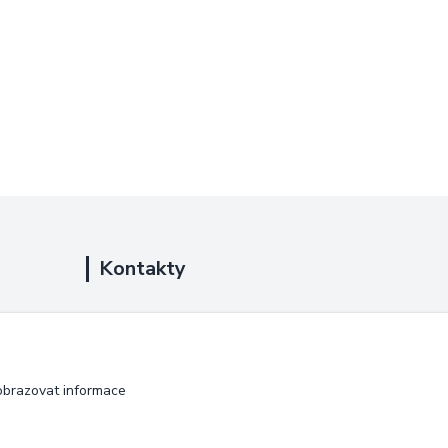
Kontakty
+420 725 889 873
(Po-Ne, 9-18 hod.)
info@duplarna.cz
obrazovat informace