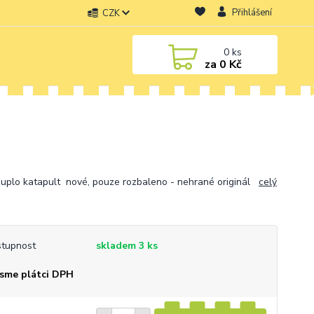
Přihlášení
CZK
0
ks
za
0 Kč
uplo katapult nové, pouze rozbaleno - nehrané originál
celý
tupnost
skladem 3 ks
sme plátci DPH