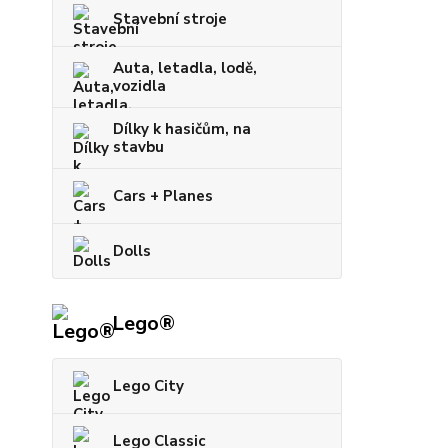
Stavební stroje
Auta, letadla, lodě,
vozidla
Dílky k hasičům, na
stavbu
Cars + Planes
Dolls
Lego®
Lego City
Lego Classic