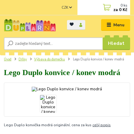
0
ks
CZK
za
0 Kč
Menu
Hledat
Úvod
Dílky
Výbava do domečku
Lego Duplo konvice / konev modrá
Lego Duplo konvice / konev modrá
Lego Duplo konvička modrá originální, cena za kus
celý popis