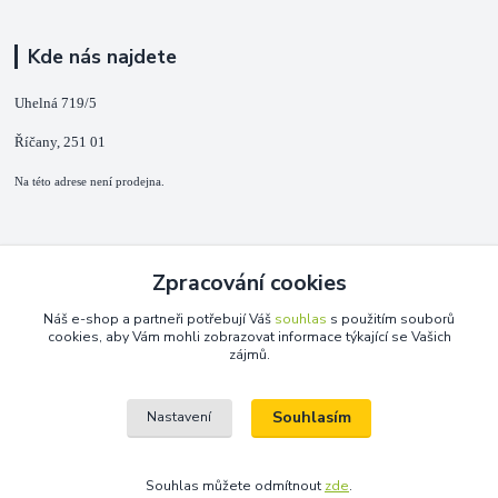
Kde nás najdete
Uhelná 719/5
Říčany, 251 01
Na této adrese není prodejna.
Kontakty
Zpracování cookies
+420 725 889 873
Náš e-shop a partneři potřebují Váš
souhlas
s použitím souborů
(Po-Ne, 9-18 hod.)
cookies, aby Vám mohli zobrazovat informace týkající se Vašich
zájmů.
info@duplarna.cz
Souhlasím
Nastavení
Souhlas můžete odmítnout
zde
.