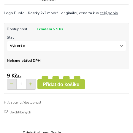
Lego Duplo - Kostky 2x2 modrá originální, cena za kus
celý popis
Dostupnost
skladem > 5 ks
Stav
Nejsme plátci DPH
9 Kč
/
ks
Přidat do košíku
Hlídat cenu / dostupnost
Do oblíbených
Originální Lego Duplo