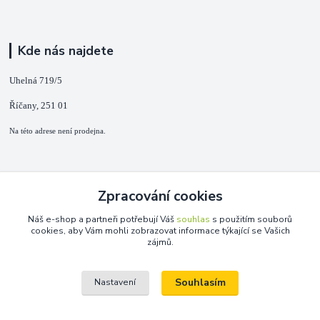
Kde nás najdete
Uhelná 719/5
Říčany, 251 01
Na této adrese není prodejna.
Kontakty
Zpracování cookies
+420 725 889 873
Náš e-shop a partneři potřebují Váš
souhlas
s použitím souborů
(Po-Ne, 9-18 hod.)
cookies, aby Vám mohli zobrazovat informace týkající se Vašich
zájmů.
info@duplarna.cz
Souhlasím
Nastavení