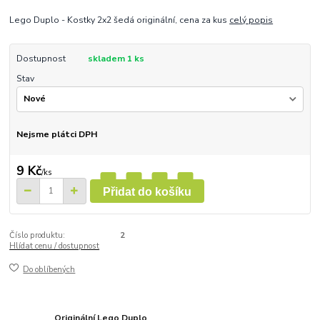
Lego Duplo - Kostky 2x2 šedá originální, cena za kus
celý popis
Dostupnost
skladem 1 ks
Stav
Nejsme plátci DPH
9 Kč
/
ks
Přidat do košíku
Číslo produktu:
2
Hlídat cenu / dostupnost
Do oblíbených
Originální Lego Duplo