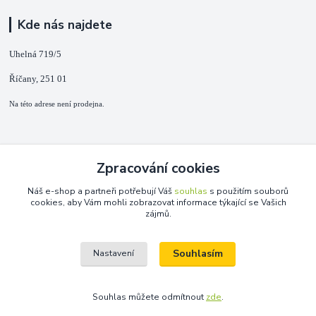
Kde nás najdete
Uhelná 719/5
Říčany, 251 01
Na této adrese není prodejna.
Kontakty
Zpracování cookies
+420 725 889 873
Náš e-shop a partneři potřebují Váš
souhlas
s použitím souborů
(Po-Ne, 9-18 hod.)
cookies, aby Vám mohli zobrazovat informace týkající se Vašich
zájmů.
info@duplarna.cz
Souhlasím
Nastavení
Souhlas můžete odmítnout
zde
.
Vytvořeno na
Eshop-rychle.cz