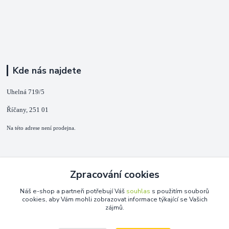
Kde nás najdete
Uhelná 719/5
Říčany, 251 01
Na této adrese není prodejna.
Kontakty
Zpracování cookies
+420 725 889 873
Náš e-shop a partneři potřebují Váš
souhlas
s použitím souborů
(Po-Ne, 9-18 hod.)
cookies, aby Vám mohli zobrazovat informace týkající se Vašich
zájmů.
info@duplarna.cz