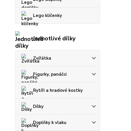
Lego klíčenky
Jednotlivé dílky
Zvířátka
Figurky, panáčci
Rytíři a hradové kostky
Dílky
Doplňky k vlaku