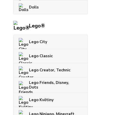
Dolls
Lego®
Lego City
Lego Classic
Lego Creator, Technic
Lego Friends, Disney,
Dots
Lego Květiny
Lego Ninjago, Minecraft