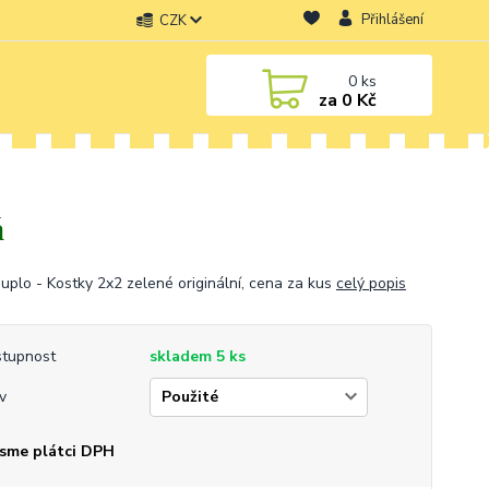
Přihlášení
CZK
0
ks
za
0 Kč
á
uplo - Kostky 2x2 zelené originální, cena za kus
celý popis
tupnost
skladem 5 ks
v
sme plátci DPH