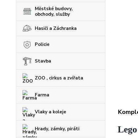
Městské budovy,
obchody, služby
Hasiči a Záchranka
Policie
Stavba
ZOO , cirkus a zvířata
Farma
Komple
Vlaky a koleje
Lego
Hrady, zámky, piráti