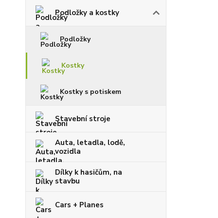
Podložky a kostky
Podložky
Kostky
Kostky s potiskem
Stavební stroje
Auta, letadla, lodě,
vozidla
Dílky k hasičům, na
stavbu
Cars + Planes