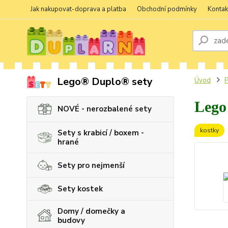
Jak nakupovat-doprava a platba
Obchodní podmínky
Kontak
Lego® Duplo® sety
Úvod
P
Lego
NOVÉ - nerozbalené sety
kostky
Sety s krabicí / boxem -
hrané
Sety pro nejmenší
Sety kostek
Domy / domečky a
budovy