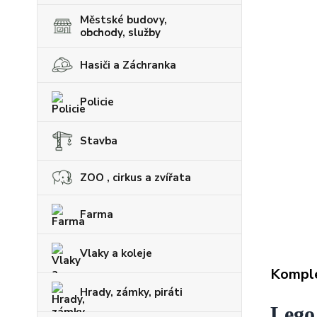
Městské budovy,
obchody, služby
Hasiči a Záchranka
Policie
Stavba
ZOO , cirkus a zvířata
Farma
Vlaky a koleje
Komple
Hrady, zámky, piráti
Lego 