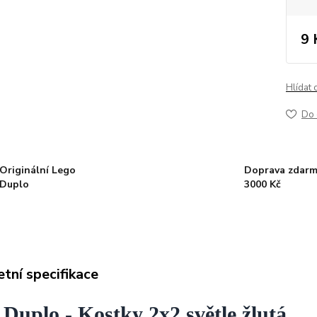
9 
Hlídat 
Do 
Originální Lego
Doprava zdarm
Duplo
3000 Kč
tní specifikace
Duplo - Kostky 2x2 světle žlutá