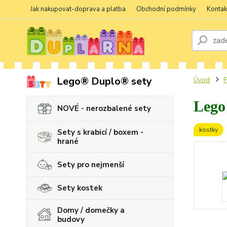
Jak nakupovat-doprava a platba
Obchodní podmínky
Kontak
Lego® Duplo® sety
Úvod
P
Lego
NOVÉ - nerozbalené sety
kostky
Sety s krabicí / boxem -
hrané
Sety pro nejmenší
Sety kostek
Domy / domečky a
budovy