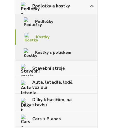
Podložky a kostky
Podložky
Kostky
Kostky s potiskem
Stavební stroje
Auta, letadla, lodě,
vozidla
Dílky k hasičům, na
stavbu
Cars + Planes