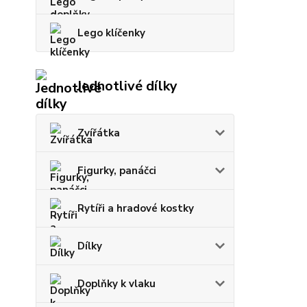
Lego klíčenky
Jednotlivé dílky
Zvířátka
Figurky, panáčci
Rytíři a hradové kostky
Dílky
Doplňky k vlaku