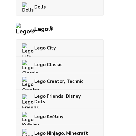
Dolls
Lego®
Lego City
Lego Classic
Lego Creator, Technic
Lego Friends, Disney,
Dots
Lego Květiny
Lego Ninjago, Minecraft