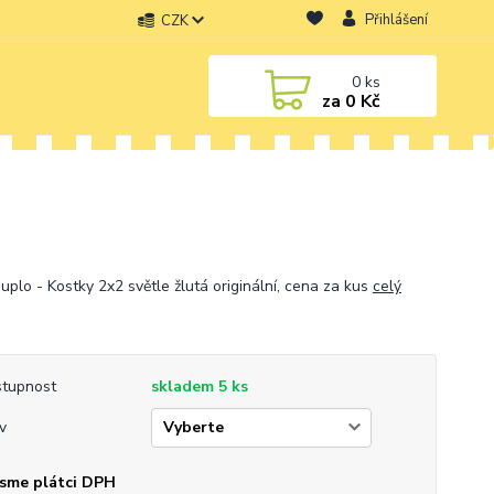
Přihlášení
CZK
0
ks
za
0 Kč
uplo - Kostky 2x2 světle žlutá originální, cena za kus
celý
tupnost
skladem 5 ks
v
sme plátci DPH