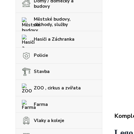
Domy / domečky a
budovy
Městské budovy,
obchody, služby
Hasiči a Záchranka
Policie
Stavba
ZOO , cirkus a zvířata
Farma
Komple
Vlaky a koleje
Lego