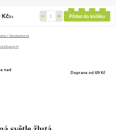
 Kč
/
ks
Přidat do košíku
cenu / dostupnost
oblíbených
a nad
Doprava od 69 Kč
á světle žlutá