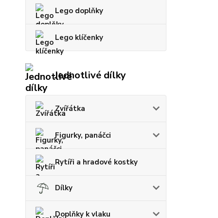
Lego doplňky
Lego klíčenky
Jednotlivé dílky
Zvířátka
Figurky, panáčci
Rytíři a hradové kostky
Dílky
Doplňky k vlaku