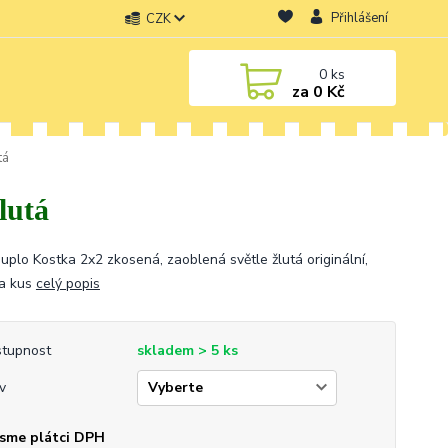
Přihlášení
CZK
0
ks
za
0 Kč
tá
lutá
uplo Kostka 2x2 zkosená, zaoblená světle žlutá originální,
a kus
celý popis
tupnost
skladem > 5 ks
v
sme plátci DPH