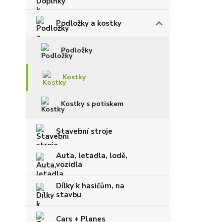
Podložky a kostky
Podložky
Kostky
Kostky s potiskem
Stavební stroje
Auta, letadla, lodě,
vozidla
Dílky k hasičům, na
stavbu
Cars + Planes