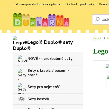
Jak nakupovat-doprava a platba
Obchodní podmínky
Kontak
Úvod
P
Lego® Duplo® sety
Lego
NOVÉ - nerozbalené sety
Sety s krabicí / boxem -
hrané
Sety pro nejmenší
Sety kostek