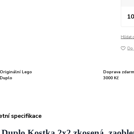
10
Hlídat 
Do 
Originální Lego
Doprava zdarm
Duplo
3000 Kč
tní specifikace
 Duplo Kostka 2x2 zkosená, zaoblen