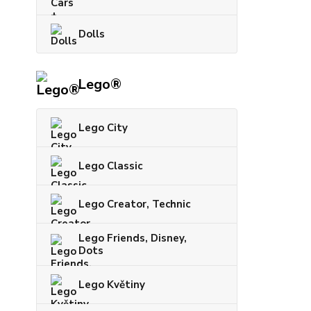
Dolls
Lego®
Lego City
Lego Classic
Lego Creator, Technic
Lego Friends, Disney,
Dots
Lego Květiny