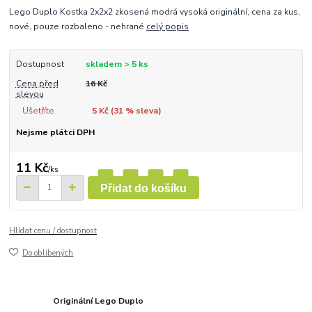
Lego Duplo Kostka 2x2x2 zkosená modrá vysoká originální, cena za kus,
nové, pouze rozbaleno - nehrané
celý popis
Dostupnost
skladem > 5 ks
Cena před
16 Kč
slevou
Ušetříte
5 Kč (
31
% sleva)
Nejsme plátci DPH
11 Kč
/
ks
Přidat do košíku
Hlídat cenu / dostupnost
Do oblíbených
Originální Lego Duplo