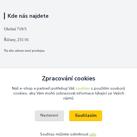
Kde nás najdete
Uhelná 719/5
Říčany, 251 01
Na této adrese není prodejna.
Kontakty
Zpracování cookies
+420 725 889 873
Náš e-shop a partneři potřebují Váš
souhlas
s použitím souborů
(Po-Ne, 9-18 hod.)
cookies, aby Vám mohli zobrazovat informace týkající se Vašich
zájmů.
info@duplarna.cz
Souhlasím
Nastavení
Souhlas můžete odmítnout
zde
.