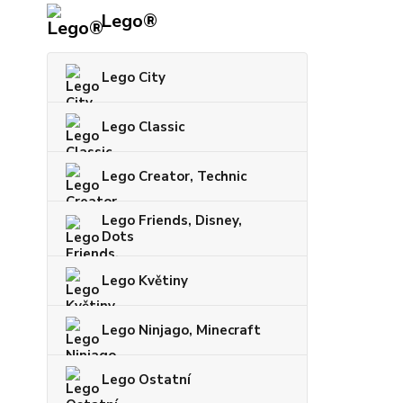
Lego®
Lego City
Lego Classic
Lego Creator, Technic
Lego Friends, Disney,
Dots
Lego Květiny
Lego Ninjago, Minecraft
Lego Ostatní