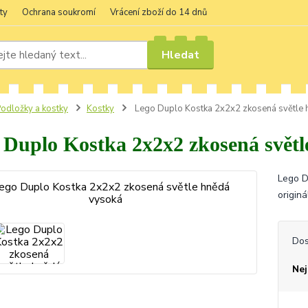
ty
Ochrana soukromí
Vrácení zboží do 14 dnů
Hledat
odložky a kostky
Kostky
Lego Duplo Kostka 2x2x2 zkosená světle 
 Duplo Kostka 2x2x2 zkosená světl
Lego D
origin
Dos
Nej