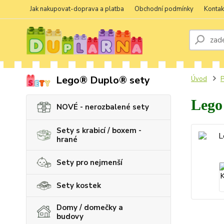
Jak nakupovat-doprava a platba
Obchodní podmínky
Kontak
Lego® Duplo® sety
Úvod
P
Lego
NOVÉ - nerozbalené sety
Sety s krabicí / boxem -
hrané
Sety pro nejmenší
Sety kostek
Domy / domečky a
budovy