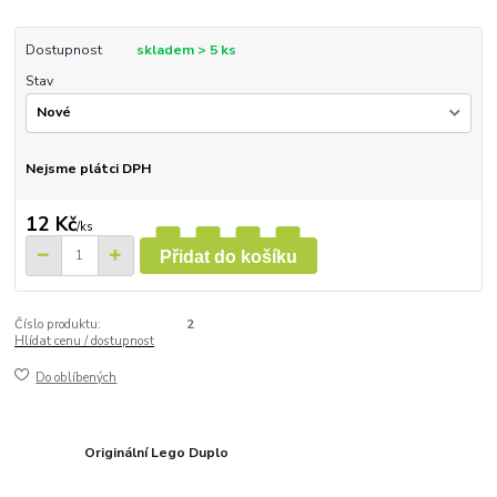
Dostupnost
skladem > 5 ks
Stav
Nejsme plátci DPH
12 Kč
/
ks
Přidat do košíku
Číslo produktu:
2
Hlídat cenu / dostupnost
Do oblíbených
Originální Lego Duplo