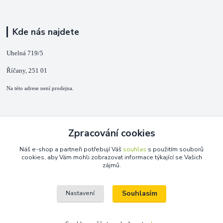
Kde nás najdete
Uhelná 719/5
Říčany, 251 01
Na této adrese není prodejna.
Kontakty
Zpracování cookies
+420 725 889 873
Náš e-shop a partneři potřebují Váš
souhlas
s použitím souborů
(Po-Ne, 9-18 hod.)
cookies, aby Vám mohli zobrazovat informace týkající se Vašich
zájmů.
info@duplarna.cz
Souhlasím
Nastavení