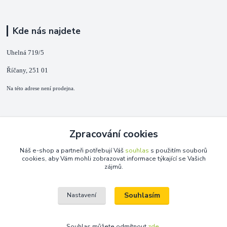
Kde nás najdete
Uhelná 719/5
Říčany, 251 01
Na této adrese není prodejna.
Kontakty
Zpracování cookies
+420 725 889 873
Náš e-shop a partneři potřebují Váš
souhlas
s použitím souborů
(Po-Ne, 9-18 hod.)
cookies, aby Vám mohli zobrazovat informace týkající se Vašich
zájmů.
info@duplarna.cz
Souhlasím
Nastavení
Souhlas můžete odmítnout
zde
.