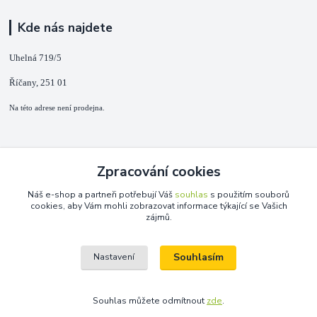
Kde nás najdete
Uhelná 719/5
Říčany, 251 01
Na této adrese není prodejna.
Kontakty
Zpracování cookies
+420 725 889 873
Náš e-shop a partneři potřebují Váš
souhlas
s použitím souborů
(Po-Ne, 9-18 hod.)
cookies, aby Vám mohli zobrazovat informace týkající se Vašich
zájmů.
info@duplarna.cz
Souhlasím
Nastavení
Souhlas můžete odmítnout
zde
.
Vytvořeno na
Eshop-rychle.cz