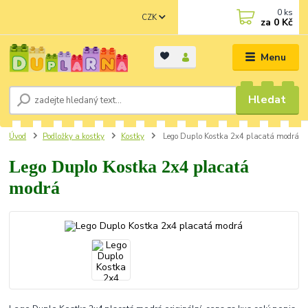
0
ks
CZK
za
0 Kč
Menu
Hledat
Úvod
Podložky a kostky
Kostky
Lego Duplo Kostka 2x4 placatá modrá
Lego Duplo Kostka 2x4 placatá
modrá