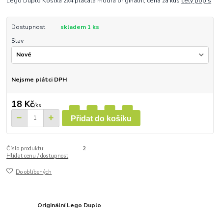
Lego Duplo Kostka 2x4 placatá modrá originální, cena za kus
celý popis
Dostupnost
skladem 1 ks
Stav
Nejsme plátci DPH
18 Kč
/
ks
Přidat do košíku
Číslo produktu:
2
Hlídat cenu / dostupnost
Do oblíbených
Originální Lego Duplo