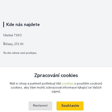
Kde nás najdete
Uhelná 719/5
Říčany, 251 01
Na této adrese není prodejna.
Kontakty
Zpracování cookies
+420 725 889 873
Náš e-shop a partneři potřebují Váš
souhlas
s použitím souborů
(Po-Ne, 9-18 hod.)
cookies, aby Vám mohli zobrazovat informace týkající se Vašich
zájmů.
info@duplarna.cz
Souhlasím
Nastavení