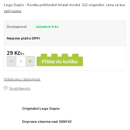
Lego Duplo - Kostky průhledné tmavě modrá 2x2 originální, cena za kus
celý popis
Dostupnost
skladem 5 ks
Nejsme plátci DPH
29 Kč
/
ks
Přidat do košíku
Hlídat cenu / dostupnost
Do oblíbených
Originální Lego Duplo
Doprava zdarma nad 3000 Kč