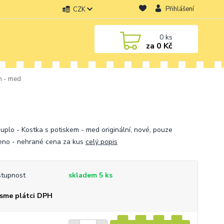
Přihlášení
CZK
0
ks
za
0 Kč
m - med
uplo - Kostka s potiskem - med originální, nové, pouze
eno - nehrané cena za kus
celý popis
tupnost
skladem 5 ks
sme plátci DPH