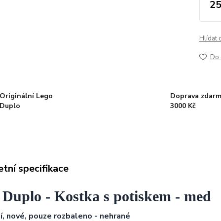
25
Hlídat 
Do 
Originální Lego
Doprava zdarm
Duplo
3000 Kč
tní specifikace
 Duplo - Kostka s potiskem - med
í,
nové, pouze rozbaleno - nehrané