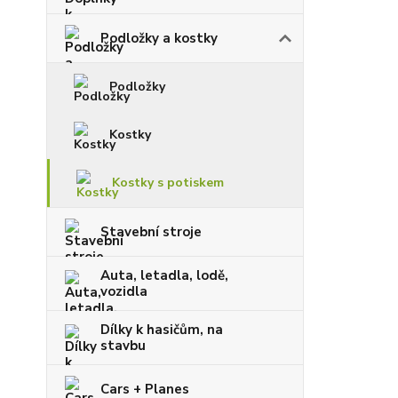
Podložky a kostky
Podložky
Kostky
Kostky s potiskem
Stavební stroje
Auta, letadla, lodě,
vozidla
Dílky k hasičům, na
stavbu
Cars + Planes