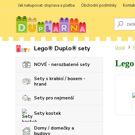
Jak nakupovat-doprava a platba
Obchodní podmínky
Kontak
Lego® Duplo® sety
Úvod
P
Lego
NOVÉ - nerozbalené sety
Sety s krabicí / boxem -
hrané
Sety pro nejmenší
Sety kostek
Domy / domečky a
budovy