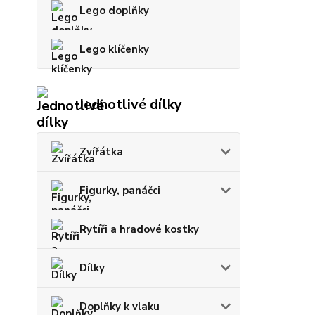
Lego doplňky
Lego klíčenky
Jednotlivé dílky
Zvířátka
Figurky, panáčci
Rytíři a hradové kostky
Dílky
Doplňky k vlaku