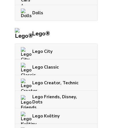
Dolls
Lego®
Lego City
Lego Classic
Lego Creator, Technic
Lego Friends, Disney,
Dots
Lego Květiny