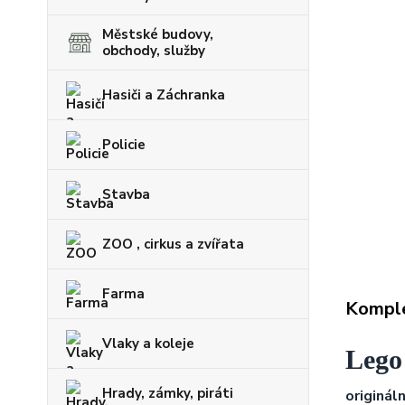
Městské budovy,
obchody, služby
Hasiči a Záchranka
Policie
Stavba
ZOO , cirkus a zvířata
Farma
Komple
Vlaky a koleje
Lego
Hrady, zámky, piráti
origináln