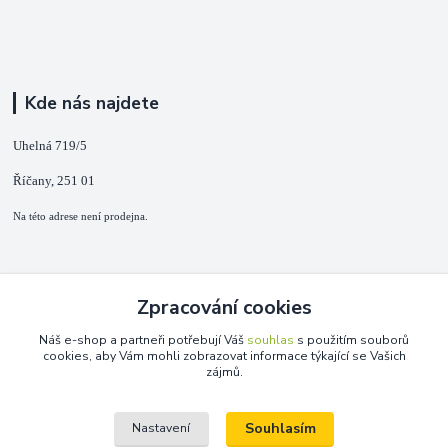
Kde nás najdete
Uhelná 719/5
Říčany, 251 01
Na této adrese není prodejna.
Kontakty
Zpracování cookies
+420 725 889 873
Náš e-shop a partneři potřebují Váš
souhlas
s použitím souborů
(Po-Ne, 9-18 hod.)
cookies, aby Vám mohli zobrazovat informace týkající se Vašich
zájmů.
info@duplarna.cz
Souhlasím
Nastavení