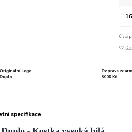
16
Číslo p
Do 
Originální Lego
Doprava zdarm
Duplo
3000 Kč
tní specifikace
 Duplo - Kostka vysoká bílá