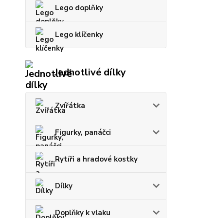
Lego doplňky
Lego klíčenky
Jednotlivé dílky
Zvířátka
Figurky, panáčci
Rytíři a hradové kostky
Dílky
Doplňky k vlaku