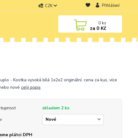
Přihlášení
CZK
0
ks
za
0 Kč
uplo - Kostka vysoká bílá 1x2x2 originální, cena za kus, více
 nebo nové
celý popis
tupnost
skladem 2 ks
v
sme plátci DPH