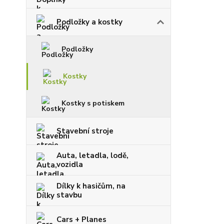
Podložky a kostky
Podložky
Kostky
Kostky s potiskem
Stavební stroje
Auta, letadla, lodě,
vozidla
Dílky k hasičům, na
stavbu
Cars + Planes