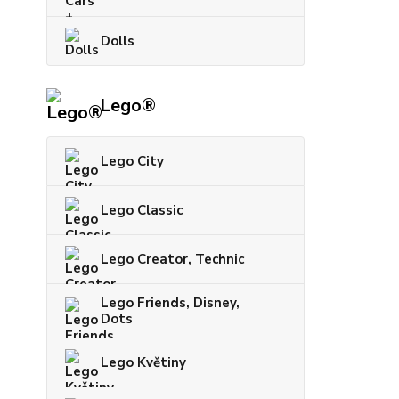
Dolls
Lego®
Lego City
Lego Classic
Lego Creator, Technic
Lego Friends, Disney,
Dots
Lego Květiny