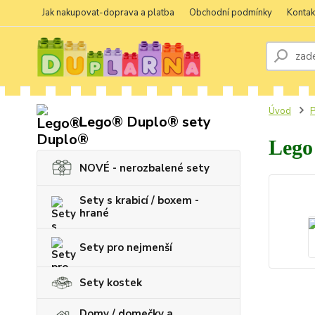
Jak nakupovat-doprava a platba
Obchodní podmínky
Kontak
Úvod
P
Lego® Duplo® sety
Lego
NOVÉ - nerozbalené sety
Sety s krabicí / boxem -
hrané
Sety pro nejmenší
Sety kostek
Domy / domečky a