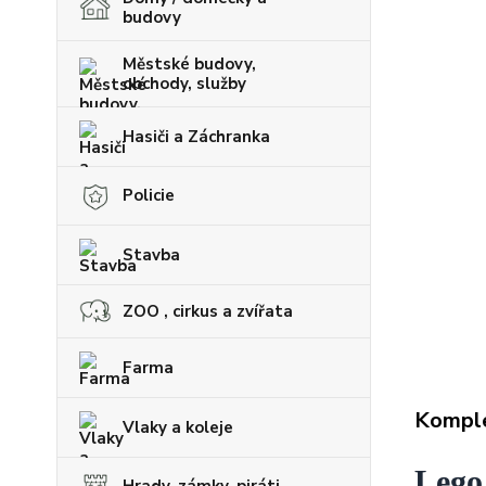
budovy
Městské budovy,
obchody, služby
Hasiči a Záchranka
Policie
Stavba
ZOO , cirkus a zvířata
Farma
Komple
Vlaky a koleje
Lego
Hrady, zámky, piráti