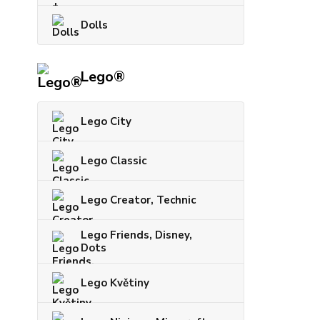
Dolls
Lego®
Lego City
Lego Classic
Lego Creator, Technic
Lego Friends, Disney,
Dots
Lego Květiny