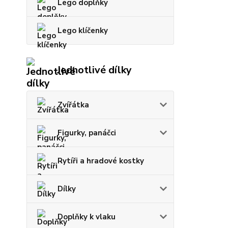
Lego doplňky
Lego klíčenky
Jednotlivé dílky
Zvířátka
Figurky, panáčci
Rytíři a hradové kostky
Dílky
Doplňky k vlaku