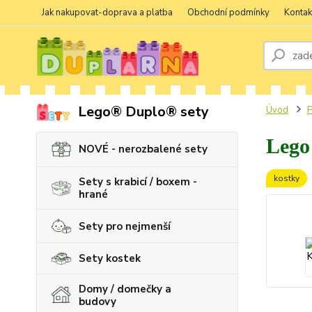
Jak nakupovat-doprava a platba
Obchodní podmínky
Kontak
Lego® Duplo® sety
Úvod
P
Lego 
NOVÉ - nerozbalené sety
kostky
Sety s krabicí / boxem -
hrané
Sety pro nejmenší
Sety kostek
Domy / domečky a
budovy