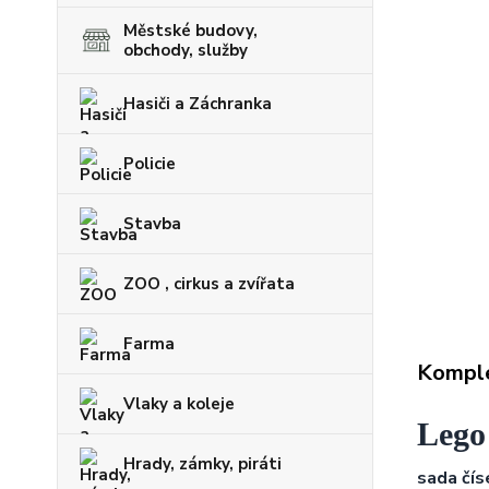
Městské budovy,
obchody, služby
Hasiči a Záchranka
Policie
Stavba
ZOO , cirkus a zvířata
Farma
Komple
Vlaky a koleje
Lego 
Hrady, zámky, piráti
sada číse