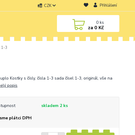
Přihlášení
CZK
0
ks
za
0 Kč
a 1-3
plo Kostky s čísly, čísla 1-3 sada čísel 1-3, originál, vše na
celý popis
tupnost
skladem 2 ks
sme plátci DPH