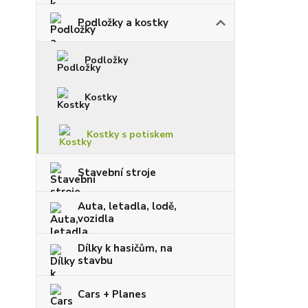
Podložky a kostky
Podložky
Kostky
Kostky s potiskem
Stavební stroje
Auta, letadla, lodě,
vozidla
Dílky k hasičům, na
stavbu
Cars + Planes