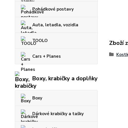
Pohádkové postavy
Auta, letadla, vozidla
TOOLO
Zboží 
Kostk
Cars + Planes
Boxy, krabičky a doplňky
Boxy
Dárkové krabičky a tašky