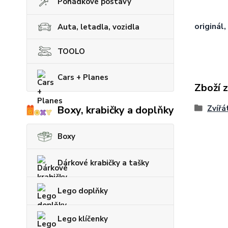
Pohádkové postavy
originál,
Auta, letadla, vozidla
TOOLO
Cars + Planes
Zboží 
Zvířá
Boxy, krabičky a doplňky
Boxy
Dárkové krabičky a tašky
Lego doplňky
Lego klíčenky