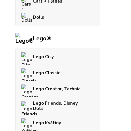
Cars + Planes
Dolls
Lego®
Lego City
Lego Classic
Lego Creator, Technic
Lego Friends, Disney,
Dots
Lego Květiny