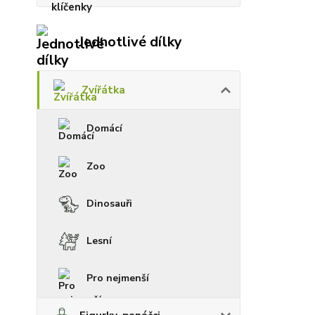
Jednotlivé dílky
Zvířátka
Domácí
Zoo
Dinosauři
Lesní
Pro nejmenší