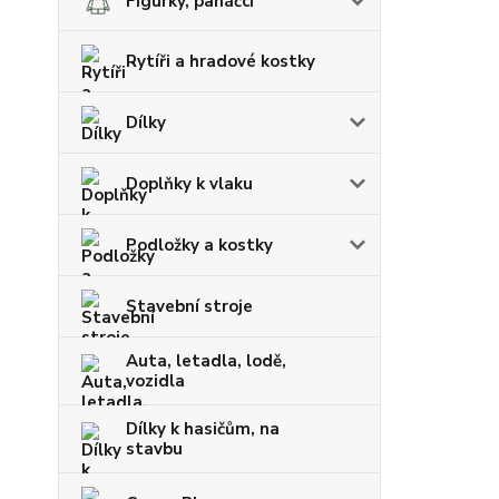
Figurky, panáčci
Rytíři a hradové kostky
Dílky
Doplňky k vlaku
Podložky a kostky
Stavební stroje
Auta, letadla, lodě,
vozidla
Dílky k hasičům, na
stavbu