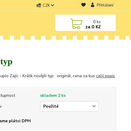
Přihlášení
CZK
0
ks
za
0 Kč
 typ
uplo Zajíc - Králík novější typ originál, cena za kus
celý popis
tupnost
skladem 2 ks
v
sme plátci DPH