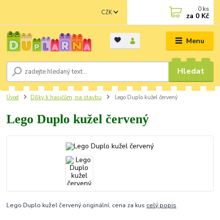
0
ks
CZK
za
0 Kč
Menu
Hledat
Úvod
Dílky k hasičům, na stavbu
Lego Duplo kužel červený
Lego Duplo kužel červený
Lego Duplo kužel červený originální, cena za kus
celý popis