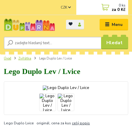
0
ks
CZK
za
0 Kč
Menu
Hledat
Úvod
Zvířátka
Lego Duplo Lev / Lvice
Lego Duplo Lev / Lvice
Lego Duplo Lvice originál, cena za kus
celý popis