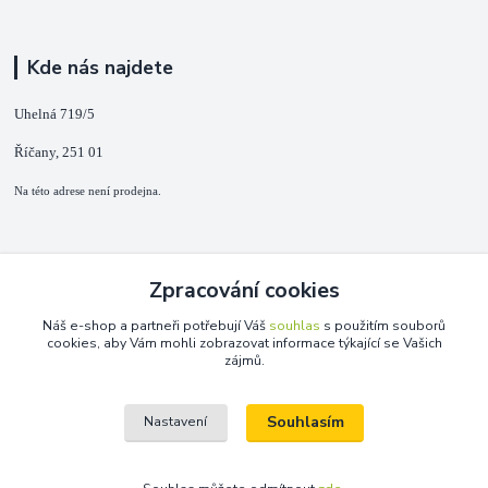
Kde nás najdete
Uhelná 719/5
Říčany, 251 01
Na této adrese není prodejna.
Kontakty
Zpracování cookies
+420 725 889 873
Náš e-shop a partneři potřebují Váš
souhlas
s použitím souborů
(Po-Ne, 9-18 hod.)
cookies, aby Vám mohli zobrazovat informace týkající se Vašich
zájmů.
info@duplarna.cz
Souhlasím
Nastavení