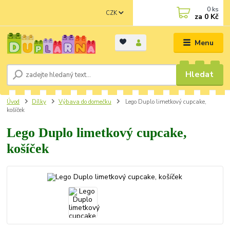
0
ks
CZK
za
0 Kč
Menu
Hledat
Úvod
Dílky
Výbava do domečku
Lego Duplo limetkový cupcake,
košíček
Lego Duplo limetkový cupcake,
košíček