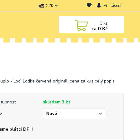
Přihlášení
CZK
0
ks
za
0 Kč
uplo - Loď, Loďka červená originál, cena za kus
celý popis
tupnost
skladem 3 ks
v
sme plátci DPH