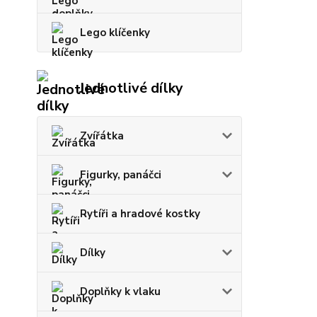
Lego klíčenky
Jednotlivé dílky
Zvířátka
Figurky, panáčci
Rytíři a hradové kostky
Dílky
Doplňky k vlaku