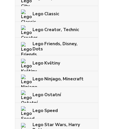
Lego Classic
Lego Creator, Technic
Lego Friends, Disney,
Dots
Lego Květiny
Lego Ninjago, Minecraft
Lego Ostatní
Lego Speed
Lego Star Wars, Harry