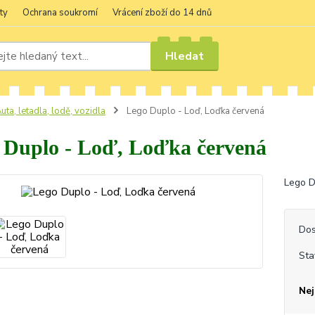
ty
Ochrana soukromí
Vrácení zboží do 14 dnů
Hledat
uta, letadla, lodě, vozidla
Lego Duplo - Loď, Loďka červená
 Duplo - Loď, Loďka červená
Lego D
Dos
Sta
Nej