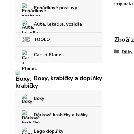
originál, 
Pohádkové postavy
Auta, letadla, vozidla
Zboží 
TOOLO
Dílky
Cars + Planes
Boxy, krabičky a doplňky
Boxy
Dárkové krabičky a tašky
Lego doplňky