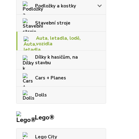
Podložky a kostky
Stavební stroje
Auta, letadla, lodě,
vozidla
Dílky k hasičům, na
stavbu
Cars + Planes
Dolls
Lego®
Lego City