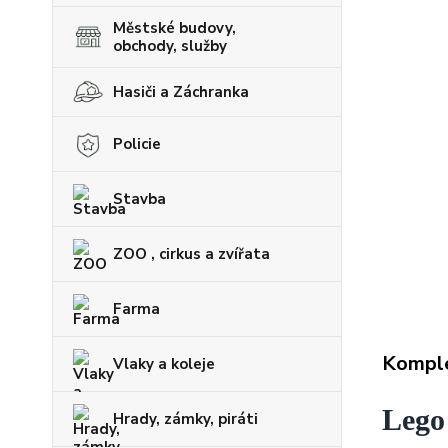
Městské budovy,
obchody, služby
Hasiči a Záchranka
Policie
Stavba
ZOO , cirkus a zvířata
Farma
Komple
Vlaky a koleje
Lego
Hrady, zámky, piráti