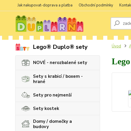
Jak nakupovat-doprava a platba
Obchodní podmínky
Kontak
Lego® Duplo® sety
Úvod
A
Lego
NOVÉ - nerozbalené sety
Sety s krabicí / boxem -
hrané
Sety pro nejmenší
Sety kostek
Domy / domečky a
budovy