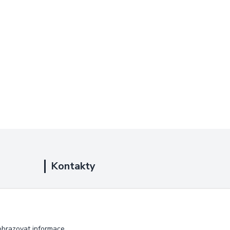
Kontakty
+420 725 889 873
(Po-Ne, 9-18 hod.)
info@duplarna.cz
obrazovat informace