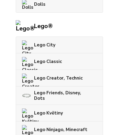
Dolls
Lego®
Lego City
Lego Classic
Lego Creator, Technic
Lego Friends, Disney,
Dots
Lego Květiny
Lego Ninjago, Minecraft