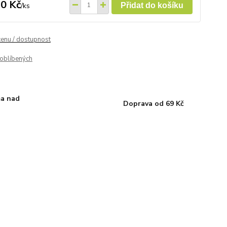
0 Kč
/
ks
Přidat do košíku
cenu / dostupnost
oblíbených
a nad
Doprava od 69 Kč