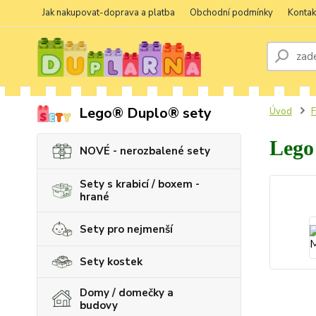
Jak nakupovat-doprava a platba
Obchodní podmínky
Kontak
Lego® Duplo® sety
Úvod
F
Lego
NOVÉ - nerozbalené sety
Sety s krabicí / boxem -
hrané
Sety pro nejmenší
Sety kostek
Domy / domečky a
budovy