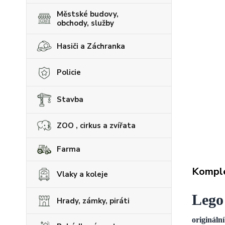
Městské budovy,
obchody, služby
Hasiči a Záchranka
Policie
Stavba
ZOO , cirkus a zvířata
Farma
Komple
Vlaky a koleje
Lego
Hrady, zámky, piráti
origináln