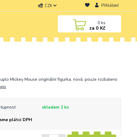
Přihlášení
CZK
0
ks
za
0 Kč
uplo Mickey Mouse originální figurka, nová, pouze rozbaleno
opis
tupnost
skladem 2 ks
sme plátci DPH