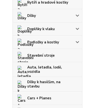
Rytíři a hradové kostky
Dílky
Doplňky k vlaku
Podložky a kostky
Stavební stroje
Auta, letadla, lodě,
vozidla
Dílky k hasičům, na
stavbu
Cars + Planes