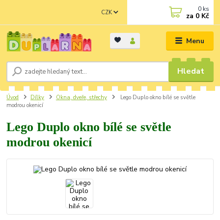
0
ks
CZK
za
0 Kč
Menu
Hledat
Úvod
Dílky
Okna, dveře, střechy
Lego Duplo okno bílé se světle
modrou okenicí
Lego Duplo okno bílé se světle
modrou okenicí