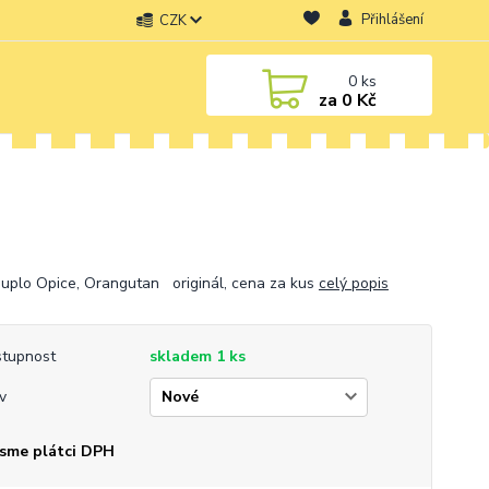
Přihlášení
CZK
0
ks
za
0 Kč
uplo Opice, Orangutan originál, cena za kus
celý popis
tupnost
skladem 1 ks
v
sme plátci DPH