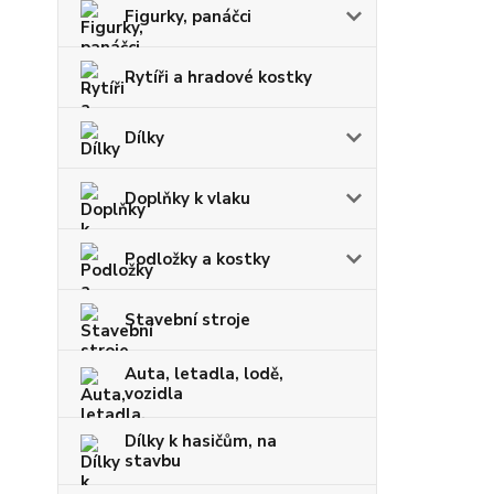
Figurky, panáčci
Rytíři a hradové kostky
Dílky
Doplňky k vlaku
Podložky a kostky
Stavební stroje
Auta, letadla, lodě,
vozidla
Dílky k hasičům, na
stavbu