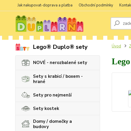
Jak nakupovat-doprava a platba
Obchodní podmínky
Kontak
Lego® Duplo® sety
Úvod
Z
Lego
NOVÉ - nerozbalené sety
Sety s krabicí / boxem -
hrané
Sety pro nejmenší
Sety kostek
Domy / domečky a
budovy