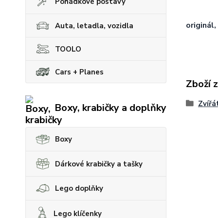
Pohádkové postavy
originál,
Auta, letadla, vozidla
TOOLO
Cars + Planes
Zboží 
Zvířá
Boxy, krabičky a doplňky
Boxy
Dárkové krabičky a tašky
Lego doplňky
Lego klíčenky