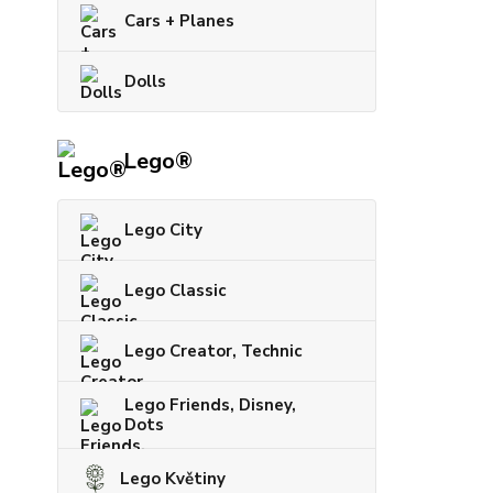
Cars + Planes
Dolls
Lego®
Lego City
Lego Classic
Lego Creator, Technic
Lego Friends, Disney,
Dots
Lego Květiny