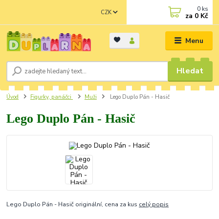
0
ks
CZK
za
0 Kč
Menu
Hledat
Úvod
Figurky, panáčci
Muži
Lego Duplo Pán - Hasič
Lego Duplo Pán - Hasič
Lego Duplo Pán - Hasič originální, cena za kus
celý popis