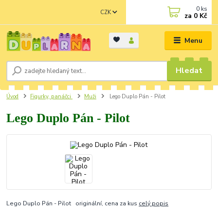
0
ks
CZK
za
0 Kč
Menu
Hledat
Úvod
Figurky, panáčci
Muži
Lego Duplo Pán - Pilot
Lego Duplo Pán - Pilot
Lego Duplo Pán - Pilot originální, cena za kus
celý popis