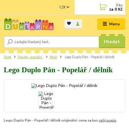
0
ks
CZK
za
0 Kč
Menu
Hledat
Úvod
Figurky, panáčci
Muži
Lego Duplo Pán - Popelář / dělník
Lego Duplo Pán - Popelář / dělník
Lego Duplo Pán - Popelář / dělník originální, cena za kus
celý popis