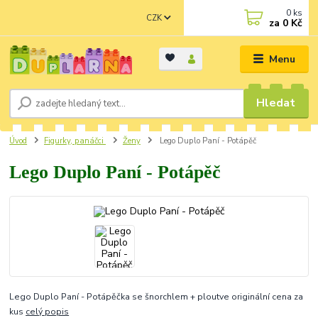
0
ks
CZK
za
0 Kč
Menu
Hledat
Úvod
Figurky, panáčci
Ženy
Lego Duplo Paní - Potápěč
Lego Duplo Paní - Potápěč
Lego Duplo Paní - Potápěčka se šnorchlem + ploutve originální cena za
kus
celý popis