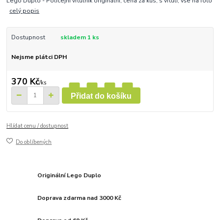
Lego Duplo - Policejní vrtulník originální, cena za kus, s vrtulí, vše na foto
celý popis
Dostupnost
skladem 1 ks
Nejsme plátci DPH
370 Kč
/
ks
Přidat do košíku
Hlídat cenu / dostupnost
Do oblíbených
Originální Lego Duplo
Doprava zdarma nad 3000 Kč