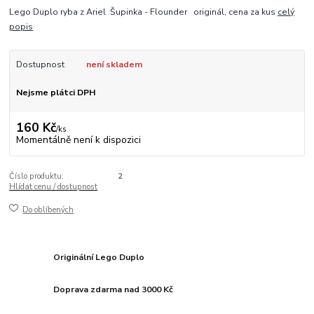
Lego Duplo ryba z Ariel Šupinka - Flounder originál, cena za kus
celý
popis
Dostupnost
není skladem
Nejsme plátci DPH
160 Kč
/
ks
Momentálně není k dispozici
Číslo produktu:
2
Hlídat cenu / dostupnost
Do oblíbených
Originální Lego Duplo
Doprava zdarma nad 3000 Kč