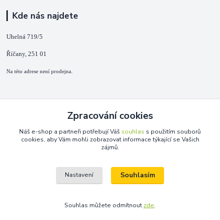
Kde nás najdete
Uhelná 719/5
Říčany, 251 01
Na této adrese není prodejna.
Kontakty
Zpracování cookies
+420 725 889 873
Náš e-shop a partneři potřebují Váš
souhlas
s použitím souborů
(Po-Ne, 9-18 hod.)
cookies, aby Vám mohli zobrazovat informace týkající se Vašich
zájmů.
info@duplarna.cz
Souhlasím
Nastavení
Souhlas můžete odmítnout
zde
.
Vytvořeno na
Eshop-rychle.cz