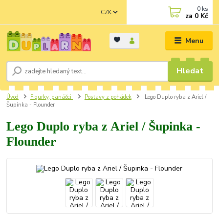
0
ks
CZK
za
0 Kč
Menu
Hledat
Úvod
Figurky, panáčci
Postavy z pohádek
Lego Duplo ryba z Ariel /
Šupinka - Flounder
Lego Duplo ryba z Ariel / Šupinka -
Flounder