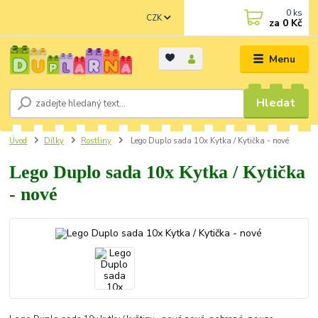
0
ks
CZK
za
0 Kč
Menu
Hledat
Úvod
Dílky
Rostliny
Lego Duplo sada 10x Kytka / Kytička - nové
Lego Duplo sada 10x Kytka / Kytička
- nové