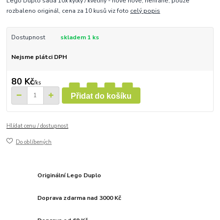
Lego Duplo sada 10x kytky / květiny - nové nové, nehrané, pouze
rozbaleno originál, cena za 10 kusů viz foto
celý popis
Dostupnost
skladem 1 ks
Nejsme plátci DPH
80 Kč
/
ks
Přidat do košíku
Hlídat cenu / dostupnost
Do oblíbených
Originální Lego Duplo
Doprava zdarma nad 3000 Kč