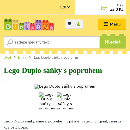
0
ks
CZK
za
0 Kč
Menu
Hledat
Úvod
Dílky
Lego Duplo sáňky s popruhem
Lego Duplo sáňky s popruhem
Lego Duplo sáňky, saně s popruhem v pěkném stavu, originál, cena za
kus
celý popis