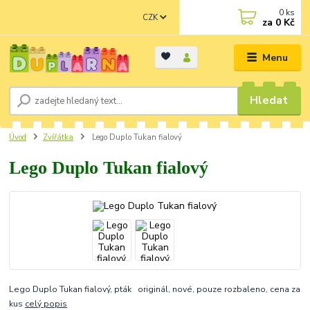
0
ks
CZK
za
0 Kč
Menu
Hledat
Úvod
Zvířátka
Lego Duplo Tukan fialový
Lego Duplo Tukan fialový
Lego Duplo Tukan fialový, pták originál, nové, pouze rozbaleno, cena za
kus
celý popis