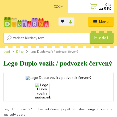
0
ks
CZK
za
0 Kč
Menu
Hledat
Úvod
Dílky
Lego Duplo vozík / podvozek červený
Lego Duplo vozík / podvozek červený
Lego Duplo vozík / podovozek červený v pěkném stavu, originál, cena za
kus
celý popis