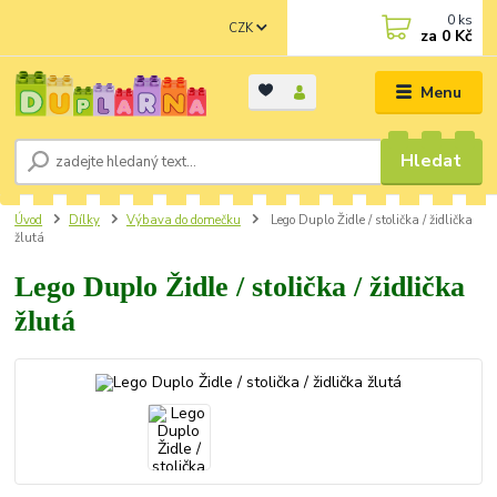
0
ks
CZK
za
0 Kč
Menu
Hledat
Úvod
Dílky
Výbava do domečku
Lego Duplo Židle / stolička / židlička
žlutá
Lego Duplo Židle / stolička / židlička
žlutá