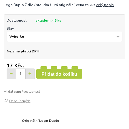
Lego Duplo Židle / stolička žlutá originální, cena za kus
celý popis
Dostupnost
skladem > 5 ks
Stav
Nejsme plátci DPH
17 Kč
/
ks
Přidat do košíku
Hlídat cenu / dostupnost
Do oblíbených
Originální Lego Duplo