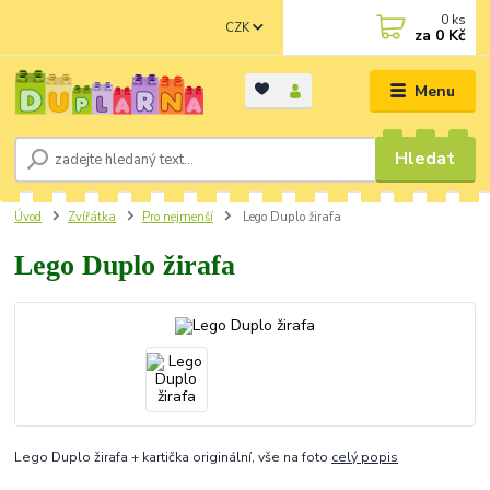
0
ks
CZK
za
0 Kč
Menu
Hledat
Úvod
Zvířátka
Pro nejmenší
Lego Duplo žirafa
Lego Duplo žirafa
Lego Duplo žirafa + kartička originální, vše na foto
celý popis