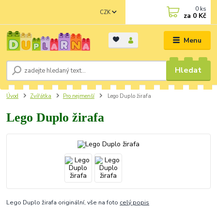
0
ks
CZK
za
0 Kč
Menu
Hledat
Úvod
Zvířátka
Pro nejmenší
Lego Duplo žirafa
Lego Duplo žirafa
Lego Duplo žirafa originální, vše na foto
celý popis