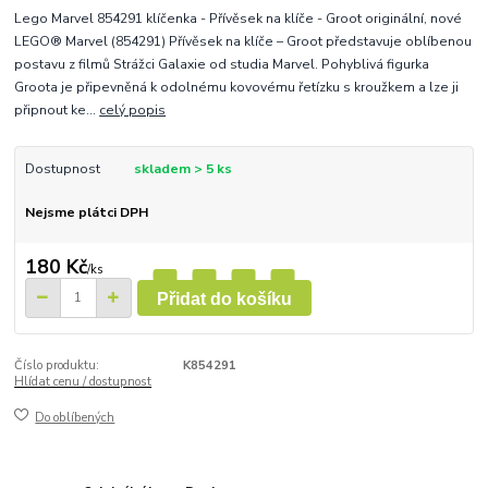
Lego Marvel 854291 klíčenka - Přívěsek na klíče - Groot originální, nové
LEGO® Marvel (854291) Přívěsek na klíče – Groot představuje oblíbenou
postavu z filmů Strážci Galaxie od studia Marvel. Pohyblivá figurka
Groota je připevněná k odolnému kovovému řetízku s kroužkem a lze ji
připnout ke...
celý popis
Dostupnost
skladem > 5 ks
Nejsme plátci DPH
180 Kč
/
ks
Přidat do košíku
Číslo produktu:
K854291
Hlídat cenu / dostupnost
Do oblíbených