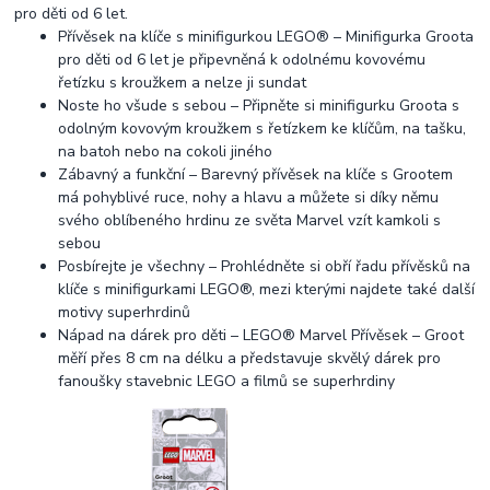
pro děti od 6 let.
Přívěsek na klíče s minifigurkou LEGO® – Minifigurka Groota
pro děti od 6 let je připevněná k odolnému kovovému
řetízku s kroužkem a nelze ji sundat
Noste ho všude s sebou – Připněte si minifigurku Groota s
odolným kovovým kroužkem s řetízkem ke klíčům, na tašku,
na batoh nebo na cokoli jiného
Zábavný a funkční – Barevný přívěsek na klíče s Grootem
má pohyblivé ruce, nohy a hlavu a můžete si díky němu
svého oblíbeného hrdinu ze světa Marvel vzít kamkoli s
sebou
Posbírejte je všechny – Prohlédněte si obří řadu přívěsků na
klíče s minifigurkami LEGO®, mezi kterými najdete také další
motivy superhrdinů
Nápad na dárek pro děti – LEGO® Marvel Přívěsek – Groot
měří přes 8 cm na délku a představuje skvělý dárek pro
fanoušky stavebnic LEGO a filmů se superhrdiny