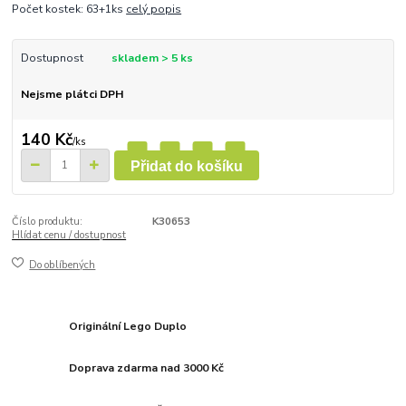
Počet kostek: 63+1ks
celý popis
Dostupnost
skladem > 5 ks
Nejsme plátci DPH
140 Kč
/
ks
Přidat do košíku
Číslo produktu:
K30653
Hlídat cenu / dostupnost
Do oblíbených
Originální Lego Duplo
Doprava zdarma nad 3000 Kč