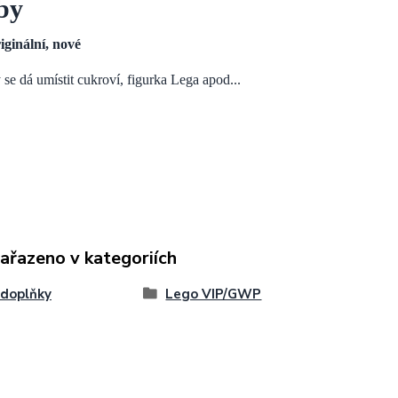
by
iginální, nové
se dá umístit cukroví, figurka Lega apod...
zařazeno v kategoriích
 doplňky
Lego VIP/GWP