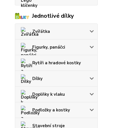
Jednotlivé dílky
Zvířátka
Figurky, panáčci
Rytíři a hradové kostky
Dílky
Doplňky k vlaku
Podložky a kostky
Stavební stroje