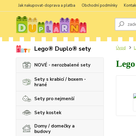
Jak nakupovat-doprava a platba
Obchodní podmínky
Kontak
Lego® Duplo® sety
Úvod
L
Lego
NOVÉ - nerozbalené sety
Sety s krabicí / boxem -
hrané
Sety pro nejmenší
Sety kostek
Domy / domečky a
budovy