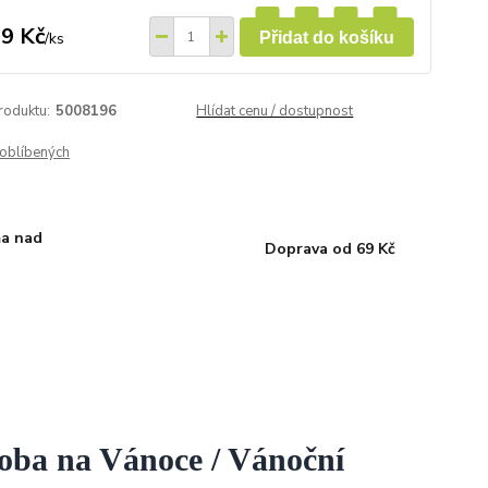
9 Kč
/
ks
Přidat do košíku
roduktu:
5008196
Hlídat cenu / dostupnost
oblíbených
a nad
Doprava od 69 Kč
doba na Vánoce
/ Vánoční