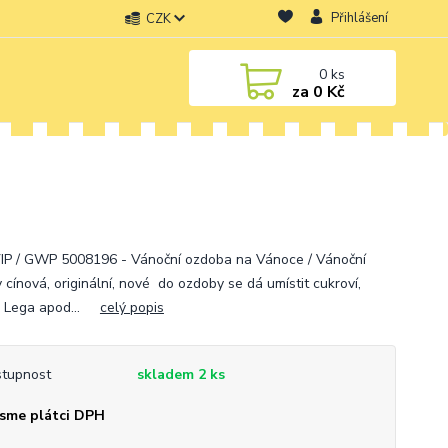
Přihlášení
CZK
0
ks
za
0 Kč
IP / GWP 5008196 - Vánoční ozdoba na Vánoce / Vánoční
 cínová, originální, nové do ozdoby se dá umístit cukroví,
a Lega apod...
celý popis
tupnost
skladem 2 ks
sme plátci DPH