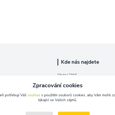
Kde nás najdete
Uhelná 719/5
Zpracování cookies
Říčany, 251 01
eři potřebují Váš
souhlas
s použitím souborů cookies, aby Vám mohli z
Na této adrese není prodejna.
týkající se Vašich zájmů.