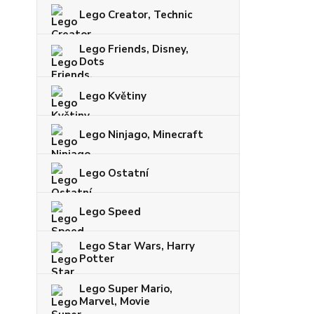
Lego Creator, Technic
Lego Friends, Disney,
Dots
Lego Květiny
Lego Ninjago, Minecraft
Lego Ostatní
Lego Speed
Lego Star Wars, Harry
Potter
Lego Super Mario,
Marvel, Movie