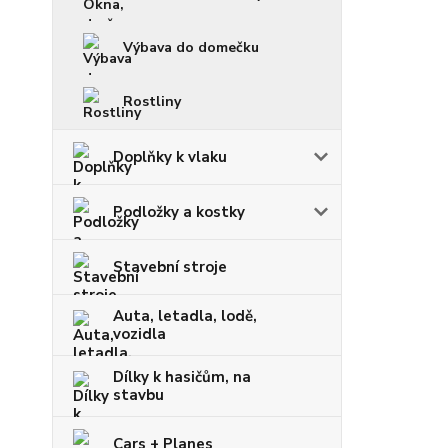
Výbava do domečku
Rostliny
Doplňky k vlaku
Podložky a kostky
Stavební stroje
Auta, letadla, lodě,
vozidla
Dílky k hasičům, na
stavbu
Cars + Planes