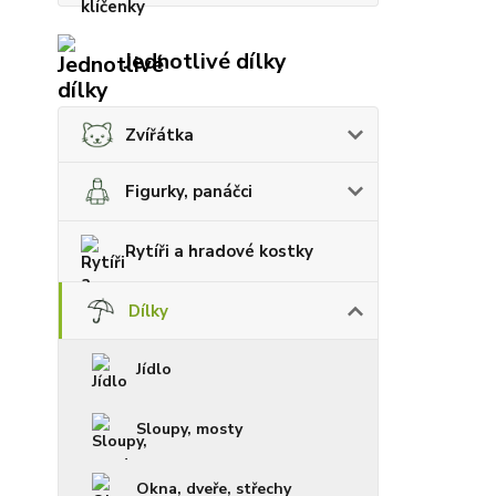
Jednotlivé dílky
Zvířátka
Figurky, panáčci
Rytíři a hradové kostky
Dílky
Jídlo
Sloupy, mosty
Okna, dveře, střechy