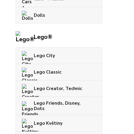
Dolls
Lego®
Lego City
Lego Classic
Lego Creator, Technic
Lego Friends, Disney,
Dots
Lego Květiny