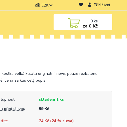
Přihlášení
CZK
0
ks
za
0 Kč
 kostka velká kulatá originální, nové, pouze rozbaleno -
é, cena za kus
celý popis
tupnost
skladem 1 ks
a před slevou
99 Kč
tříte
24 Kč (
24
% sleva)