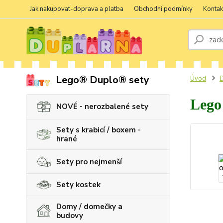
Jak nakupovat-doprava a platba
Obchodní podmínky
Kontak
Lego® Duplo® sety
Úvod
D
Lego
NOVÉ - nerozbalené sety
Sety s krabicí / boxem -
hrané
Sety pro nejmenší
Sety kostek
Domy / domečky a
budovy