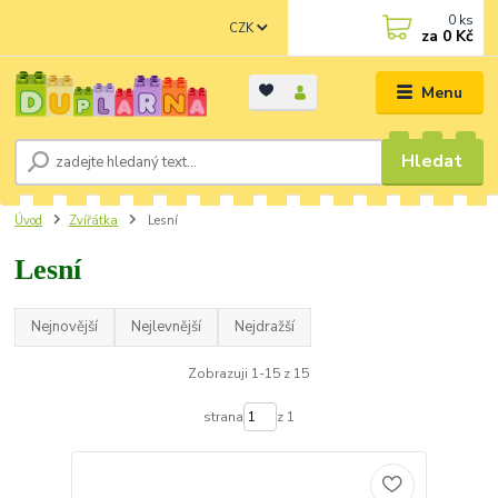
0
ks
CZK
za
0 Kč
Menu
Hledat
Úvod
Zvířátka
Lesní
Lesní
Nejnovější
Nejlevnější
Nejdražší
Zobrazuji 1-15 z 15
strana
z 1