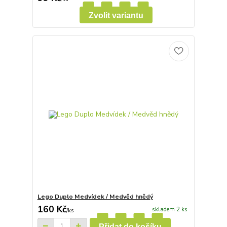
Zvolit variantu
Lego Duplo Medvídek / Medvěd hnědý
160 Kč
skladem 2 ks
/
ks
Přidat do košíku