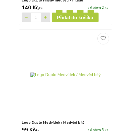
Lego Duplo Hnědý medvěd - mládě
140 Kč
skladem 2 ks
/
ks
Přidat do košíku
Lego Duplo Medvídek / Medvěd bílý
99 Kč
skladem 5 ks
/
ks