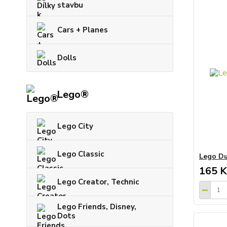
stavbu
Cars + Planes
Dolls
Lego®
Lego City
Lego Classic
Lego Du
165 K
Lego Creator, Technic
Lego Friends, Disney,
Dots