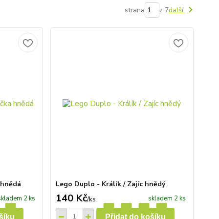
strana
z 7
další
 hnědá
Lego Duplo - Králík / Zajíc hnědý
140 Kč
skladem 2 ks
skladem 2 ks
/
ks
šíku
Přidat do košíku