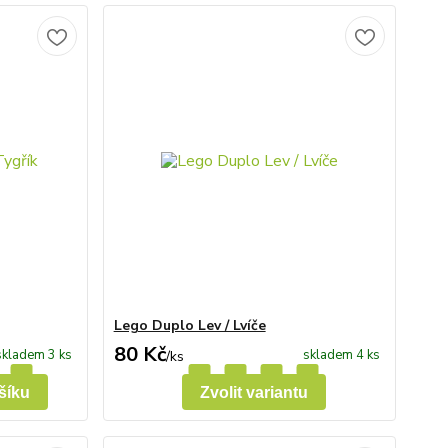
Lego Duplo Lev / Lvíče
80 Kč
skladem 3 ks
skladem 4 ks
/
ks
šíku
Zvolit variantu