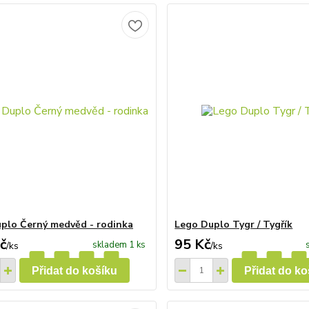
plo Černý medvěd - rodinka
Lego Duplo Tygr / Tygřík
č
95 Kč
skladem 1 ks
/
ks
/
ks
Přidat do košíku
Přidat do ko