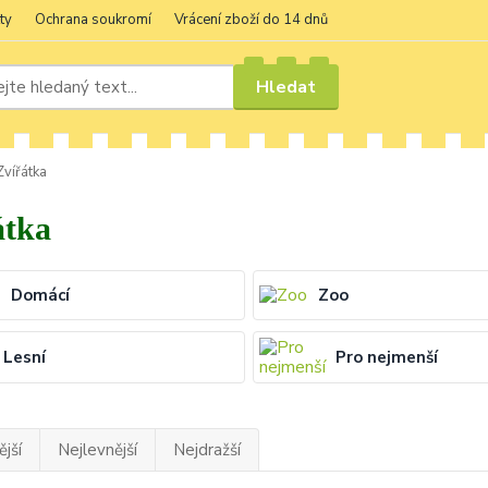
ty
Ochrana soukromí
Vrácení zboží do 14 dnů
Hledat
vířátka
átka
Domácí
Zoo
Lesní
Pro nejmenší
jší
Nejlevnější
Nejdražší