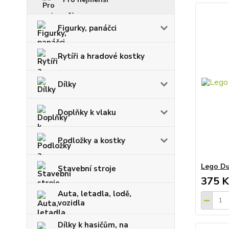
Figurky, panáčci
Rytíři a hradové kostky
Dílky
Doplňky k vlaku
Podložky a kostky
Lego Du
Stavební stroje
375 K
Auta, letadla, lodě,
vozidla
Dílky k hasičům, na