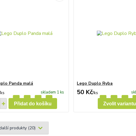
plo Panda malá
Lego Duplo Ryba
50 Kč
skladem 1 ks
sk
/
ks
/
ks
Přidat do košíku
Zvolit variantu
další produkty (20)