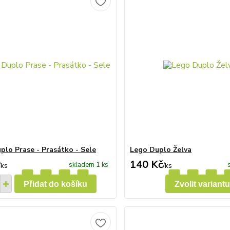
plo Prase - Prasátko - Sele
Lego Duplo Želva
140 Kč
skladem 1 ks
/
ks
/
ks
Přidat do košíku
Zvolit variantu