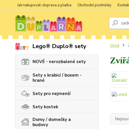
Jak nakupovat-doprava a platba
Obchodní podmínky
Kontak
Lego® Duplo® sety
Úvod
Z
Zvíř
NOVÉ - nerozbalené sety
Sety s krabicí / boxem -
hrané
Sety pro nejmenší
Sety kostek
Nejnově
Domy / domečky a
budovy