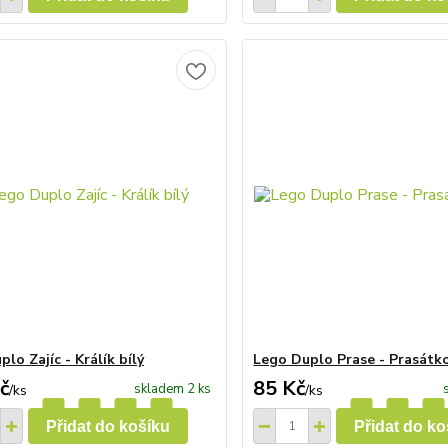
lo Zajíc - Králík bílý
Lego Duplo Prase - Prasátko
č
85 Kč
skladem 2 ks
/
ks
/
ks
Přidat do košíku
Přidat do ko