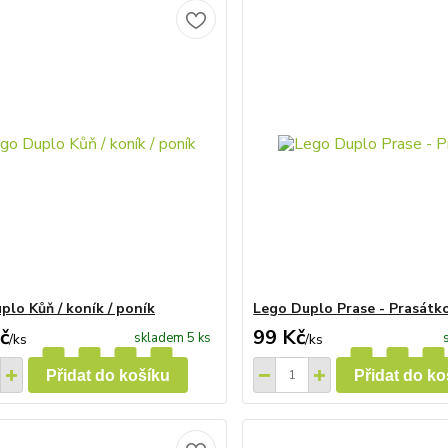
plo Kůň / koník / poník
Lego Duplo Prase - Prasátk
č
99 Kč
skladem 5 ks
/
ks
/
ks
Přidat do košíku
Přidat do ko