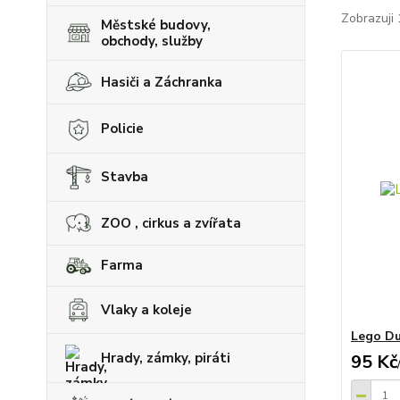
Zobrazuji 
Městské budovy,
obchody, služby
Hasiči a Záchranka
Policie
Stavba
ZOO , cirkus a zvířata
Farma
Vlaky a koleje
Lego Du
Hrady, zámky, piráti
95 Kč