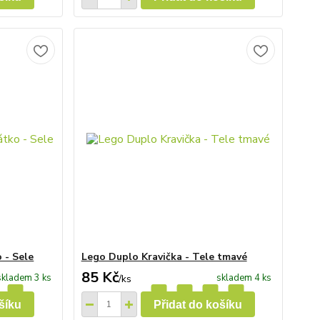
 - Sele
Lego Duplo Kravička - Tele tmavé
85 Kč
skladem 3 ks
skladem 4 ks
/
ks
šíku
Přidat do košíku