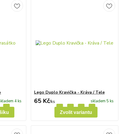
o
Lego Duplo Kravička - Kráva / Tele
65 Kč
skladem 4 ks
skladem 5 ks
/
ks
šíku
Zvolit variantu