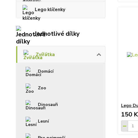
Lego klíčenky
Jednotlivé dílky
Zvířátka
Domácí
Zoo
Dinosauři
Lego Du
150 K
Lesní
Pro nejmenší