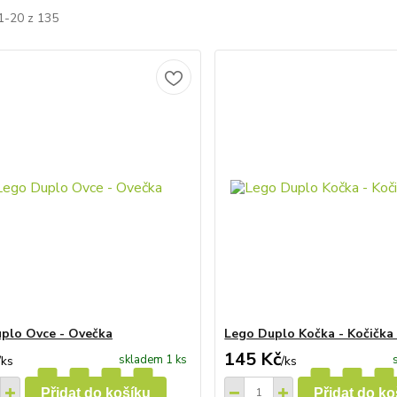
1-20 z 135
plo Ovce - Ovečka
Lego Duplo Kočka - Kočička
145 Kč
skladem 1 ks
/
ks
/
ks
Přidat do košíku
Přidat do ko