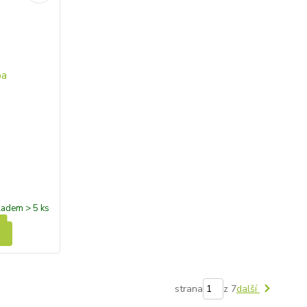
ladem > 5 ks
strana
z 7
další