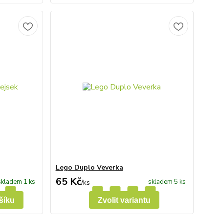
Lego Duplo Veverka
65 Kč
skladem 1 ks
skladem 5 ks
/
ks
šíku
Zvolit variantu