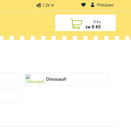
Přihlášení
CZK
0
ks
za
0 Kč
Dinosauři