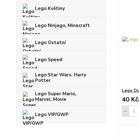
Lego Květiny
Lego Ninjago, Minecraft
Lego Ostatní
Lego Speed
Lego Star Wars, Harry
Potter
Lego Du
Lego Super Mario,
40 Kč
Marvel, Movie
Lego VIP/GWP