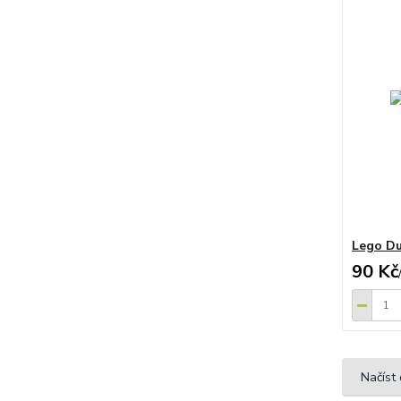
Lego Du
90 Kč
Načíst 